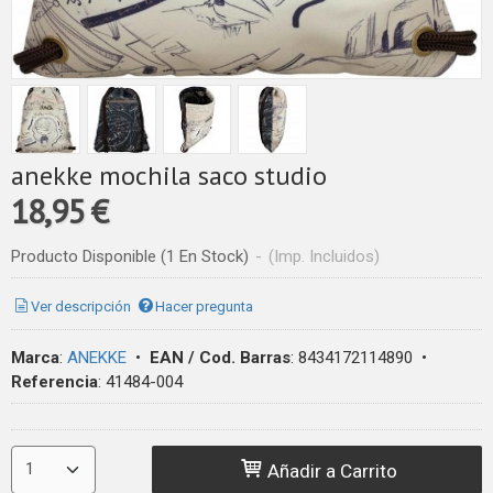
anekke mochila saco studio
18,95 €
Producto Disponible
(1 En Stock)
-
(Imp. Incluidos)
Ver descripción
Hacer pregunta
Marca
:
ANEKKE
•
EAN / Cod. Barras
:
8434172114890
•
Referencia
:
41484-004
Añadir a Carrito