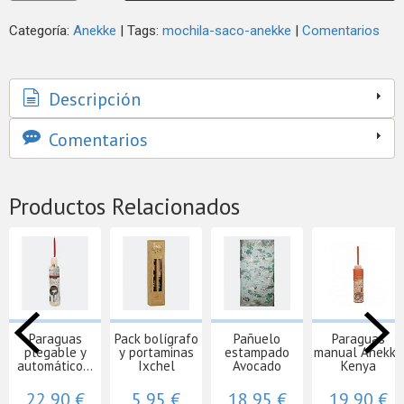
Categoría:
Anekke
|
Tags:
mochila-saco-anekke
|
Comentarios
Descripción
Comentarios
Productos Relacionados
Paraguas
Pack bolígrafo
Pañuelo
Paraguas
plegable y
y portaminas
estampado
manual Anekke
automático...
Ixchel
Avocado
Kenya
22,90 €
5,95 €
18,95 €
19,90 €