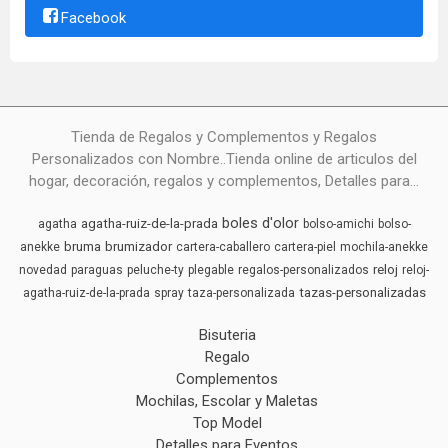
Facebook
Tienda de Regalos y Complementos y Regalos
Personalizados con Nombre..Tienda online de articulos del
hogar, decoración, regalos y complementos, Detalles para...
boles d'olor
agatha-ruiz-de-la-prada
agatha
bolso-amichi
bolso-
bruma
brumizador
anekke
cartera-caballero
cartera-piel
mochila-anekke
reloj
novedad
paraguas
peluche-ty
plegable
regalos-personalizados
reloj-
tazas-personalizadas
agatha-ruiz-de-la-prada
spray
taza-personalizada
Bisuteria
Regalo
Complementos
Mochilas, Escolar y Maletas
Top Model
Detalles para Eventos