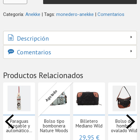
Categoría:
Anekke
|
Tags:
monedero-anekke
|
Comentarios
Descripción
Comentarios
Productos Relacionados
Agotado
Paraguas
Bolso tipo
Billetero
Bolso de
plegable y
bombonera
Mediano Wild
hombro
automático...
Nature Woods
ovalado Wild
29,95 €