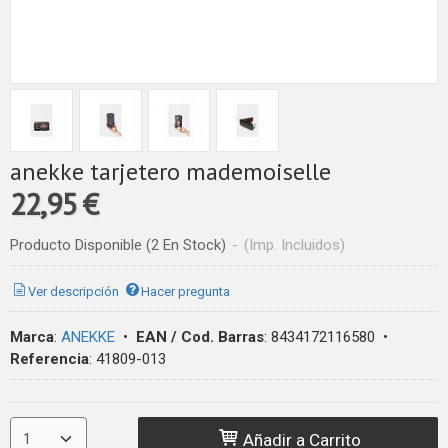
anekke tarjetero mademoiselle
22,95 €
Producto Disponible
(2 En Stock)
-
(Imp. Incluidos)
Ver descripción
Hacer pregunta
Marca
:
ANEKKE
•
EAN / Cod. Barras
:
8434172116580
•
Referencia
:
41809-013
Añadir a Carrito