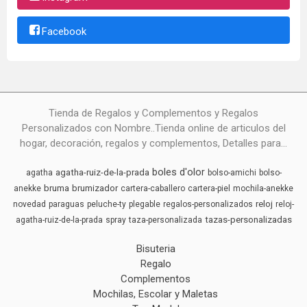
Facebook
Tienda de Regalos y Complementos y Regalos
Personalizados con Nombre..Tienda online de articulos del
hogar, decoración, regalos y complementos, Detalles para...
boles d'olor
agatha-ruiz-de-la-prada
agatha
bolso-amichi
bolso-
bruma
brumizador
anekke
cartera-caballero
cartera-piel
mochila-anekke
reloj
novedad
paraguas
peluche-ty
plegable
regalos-personalizados
reloj-
tazas-personalizadas
agatha-ruiz-de-la-prada
spray
taza-personalizada
Bisuteria
Regalo
Complementos
Mochilas, Escolar y Maletas