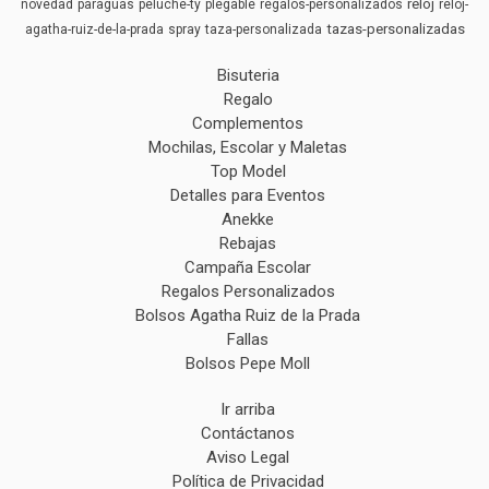
reloj
novedad
paraguas
peluche-ty
plegable
regalos-personalizados
reloj-
tazas-personalizadas
agatha-ruiz-de-la-prada
spray
taza-personalizada
Bisuteria
Regalo
Complementos
Mochilas, Escolar y Maletas
Top Model
Detalles para Eventos
Anekke
Rebajas
Campaña Escolar
Regalos Personalizados
Bolsos Agatha Ruiz de la Prada
Fallas
Bolsos Pepe Moll
Ir arriba
Contáctanos
Aviso Legal
Política de Privacidad