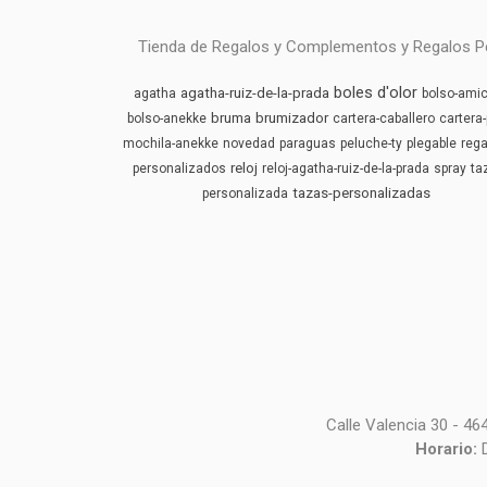
Tienda de Regalos y Complementos y Regalos Pers
boles d'olor
agatha-ruiz-de-la-prada
agatha
bolso-amic
bruma
brumizador
bolso-anekke
cartera-caballero
cartera-
mochila-anekke
novedad
paraguas
peluche-ty
plegable
rega
reloj
personalizados
reloj-agatha-ruiz-de-la-prada
spray
ta
tazas-personalizadas
personalizada
Calle Valencia 30 - 4
Horario: