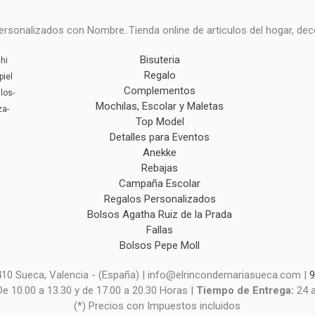
onalizados con Nombre..Tienda online de articulos del hogar, deco
Bisuteria
hi
Regalo
piel
Complementos
los-
Mochilas, Escolar y Maletas
za-
Top Model
Detalles para Eventos
Anekke
Rebajas
Campaña Escolar
Regalos Personalizados
Bolsos Agatha Ruiz de la Prada
Fallas
Bolsos Pepe Moll
6410 Sueca, Valencia - (España) | info@elrincondemariasueca.com |
9
De 10.00 a 13.30 y de 17.00 a 20.30 Horas |
Tiempo de Entrega:
24 
(*) Precios con Impuestos incluidos