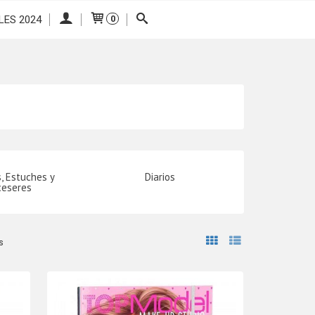
LES 2024
0
, Estuches y
Diarios
ceseres
s