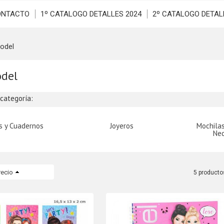
ONTACTO
1º CATALOGO DETALLES 2024
2º CATALOGO DETAL
odel
del
bcategoría:
os y Cuadernos
Joyeros
Mochilas
Ne
recio
5 producto