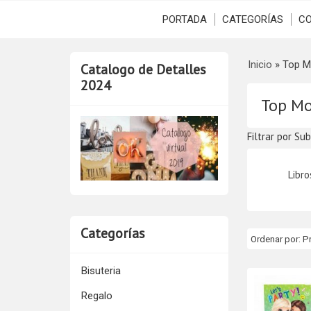
PORTADA
CATEGORÍAS
C
Inicio
»
Top M
Catalogo de Detalles
2024
Top Mo
Filtrar por Su
Libr
Categorías
Ordenar por:
P
Bisuteria
Regalo