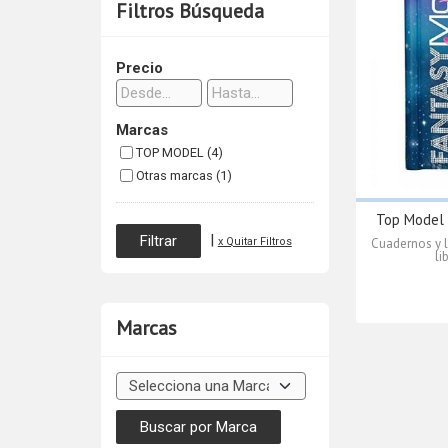
Filtros Búsqueda
Precio
Marcas
TOP MODEL (4)
Otras marcas (1)
Top Model 
|
Cuadernos y l
x Quitar Filtros
li
Marcas