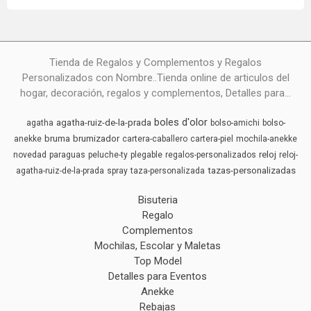
Tienda de Regalos y Complementos y Regalos
Personalizados con Nombre..Tienda online de articulos del
hogar, decoración, regalos y complementos, Detalles para...
boles d'olor
agatha-ruiz-de-la-prada
agatha
bolso-amichi
bolso-
bruma
brumizador
anekke
cartera-caballero
cartera-piel
mochila-anekke
reloj
novedad
paraguas
peluche-ty
plegable
regalos-personalizados
reloj-
tazas-personalizadas
agatha-ruiz-de-la-prada
spray
taza-personalizada
Bisuteria
Regalo
Complementos
Mochilas, Escolar y Maletas
Top Model
Detalles para Eventos
Anekke
Rebajas