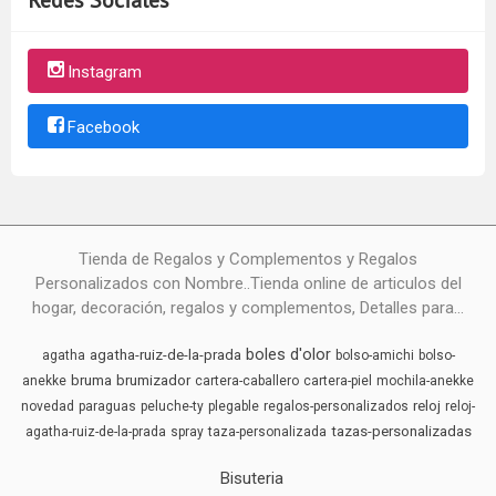
Instagram
Facebook
Tienda de Regalos y Complementos y Regalos
Personalizados con Nombre..Tienda online de articulos del
hogar, decoración, regalos y complementos, Detalles para...
boles d'olor
agatha-ruiz-de-la-prada
agatha
bolso-amichi
bolso-
bruma
brumizador
anekke
cartera-caballero
cartera-piel
mochila-anekke
reloj
novedad
paraguas
peluche-ty
plegable
regalos-personalizados
reloj-
tazas-personalizadas
agatha-ruiz-de-la-prada
spray
taza-personalizada
Bisuteria