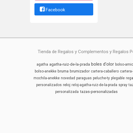
Facebook
Tienda de Regalos y Complementos y Regalos Pers
boles d'olor
agatha-ruiz-de-la-prada
agatha
bolso-amic
bruma
brumizador
bolso-anekke
cartera-caballero
cartera-
mochila-anekke
novedad
paraguas
peluche-ty
plegable
rega
reloj
personalizados
reloj-agatha-ruiz-de-la-prada
spray
ta
tazas-personalizadas
personalizada