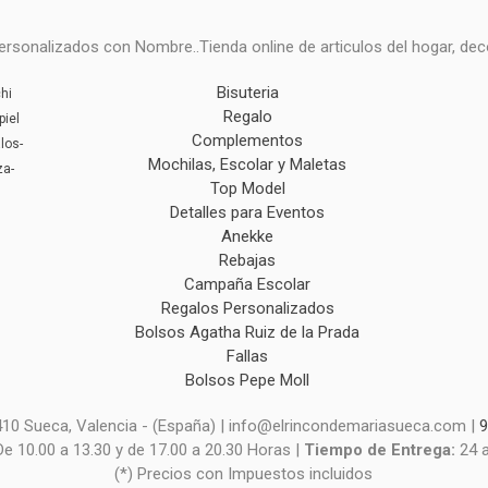
onalizados con Nombre..Tienda online de articulos del hogar, deco
Bisuteria
hi
Regalo
piel
Complementos
los-
Mochilas, Escolar y Maletas
za-
Top Model
Detalles para Eventos
Anekke
Rebajas
Campaña Escolar
Regalos Personalizados
Bolsos Agatha Ruiz de la Prada
Fallas
Bolsos Pepe Moll
6410 Sueca, Valencia - (España) | info@elrincondemariasueca.com |
9
De 10.00 a 13.30 y de 17.00 a 20.30 Horas |
Tiempo de Entrega:
24 
(*) Precios con Impuestos incluidos