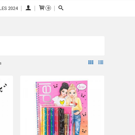
LES 2024
0
s