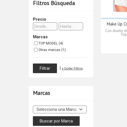
Filtros Búsqueda
Precio
Make Up C
Con diseño d
Top
Marcas
TOP MODEL (4)
Otras marcas (1)
|
x Quitar Filtros
Marcas