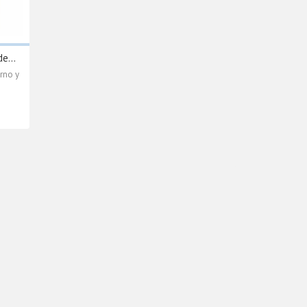
e...
rno y