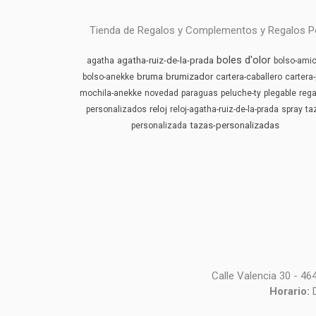
Tienda de Regalos y Complementos y Regalos Pers
boles d'olor
agatha-ruiz-de-la-prada
agatha
bolso-amic
bruma
brumizador
bolso-anekke
cartera-caballero
cartera-
mochila-anekke
novedad
paraguas
peluche-ty
plegable
rega
reloj
personalizados
reloj-agatha-ruiz-de-la-prada
spray
ta
tazas-personalizadas
personalizada
Calle Valencia 30 - 4
Horario: