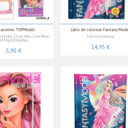
itaciones TOPModel
Libro de colorear Fantasy Mod
m Ancho: 12 cm Alto: 2 cm Peso:
Con luz y música
153 kg 10 tarjetas...
14,95 €
5,95 €