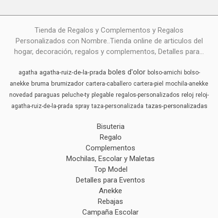
Tienda de Regalos y Complementos y Regalos
Personalizados con Nombre..Tienda online de articulos del
hogar, decoración, regalos y complementos, Detalles para...
boles d'olor
agatha-ruiz-de-la-prada
agatha
bolso-amichi
bolso-
bruma
brumizador
anekke
cartera-caballero
cartera-piel
mochila-anekke
reloj
novedad
paraguas
peluche-ty
plegable
regalos-personalizados
reloj-
tazas-personalizadas
agatha-ruiz-de-la-prada
spray
taza-personalizada
Bisuteria
Regalo
Complementos
Mochilas, Escolar y Maletas
Top Model
Detalles para Eventos
Anekke
Rebajas
Campaña Escolar