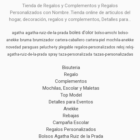
Tienda de Regalos y Complementos y Regalos
Personalizados con Nombre..Tienda online de articulos del
hogar, decoración, regalos y complementos, Detalles para...
boles d'olor
agatha-ruiz-de-la-prada
agatha
bolso-amichi
bolso-
bruma
brumizador
anekke
cartera-caballero
cartera-piel
mochila-anekke
reloj
novedad
paraguas
peluche-ty
plegable
regalos-personalizados
reloj-
tazas-personalizadas
agatha-ruiz-de-la-prada
spray
taza-personalizada
Bisuteria
Regalo
Complementos
Mochilas, Escolar y Maletas
Top Model
Detalles para Eventos
Anekke
Rebajas
Campaña Escolar
Regalos Personalizados
Bolsos Agatha Ruiz de la Prada