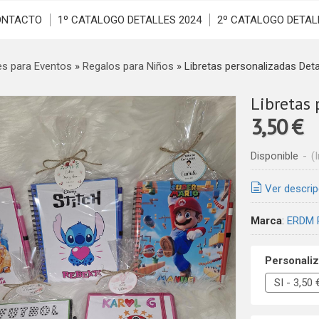
ONTACTO
1º CATALOGO DETALLES 2024
2º CATALOGO DETAL
es para Eventos
»
Regalos para Niños
»
Libretas personalizadas Det
Libretas
3,50 €
Disponible
-
(
Ver descrip
Marca
:
ERDM 
Personaliz