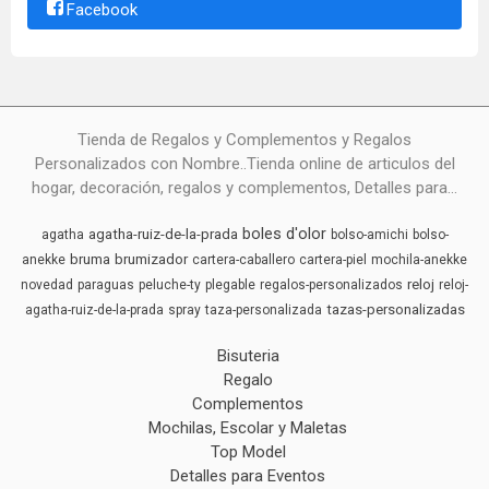
Facebook
Tienda de Regalos y Complementos y Regalos
Personalizados con Nombre..Tienda online de articulos del
hogar, decoración, regalos y complementos, Detalles para...
boles d'olor
agatha-ruiz-de-la-prada
agatha
bolso-amichi
bolso-
bruma
brumizador
anekke
cartera-caballero
cartera-piel
mochila-anekke
reloj
novedad
paraguas
peluche-ty
plegable
regalos-personalizados
reloj-
tazas-personalizadas
agatha-ruiz-de-la-prada
spray
taza-personalizada
Bisuteria
Regalo
Complementos
Mochilas, Escolar y Maletas
Top Model
Detalles para Eventos