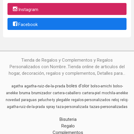
Instagram
Facebook
Tienda de Regalos y Complementos y Regalos
Personalizados con Nombre..Tienda online de articulos del
hogar, decoración, regalos y complementos, Detalles para...
boles d'olor
agatha-ruiz-de-la-prada
agatha
bolso-amichi
bolso-
bruma
brumizador
anekke
cartera-caballero
cartera-piel
mochila-anekke
reloj
novedad
paraguas
peluche-ty
plegable
regalos-personalizados
reloj-
tazas-personalizadas
agatha-ruiz-de-la-prada
spray
taza-personalizada
Bisuteria
Regalo
Complementos