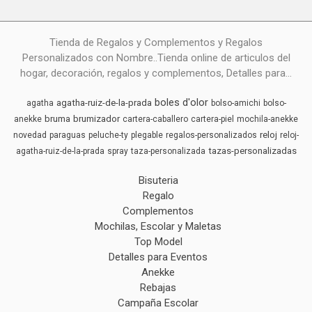
Tienda de Regalos y Complementos y Regalos
Personalizados con Nombre..Tienda online de articulos del
hogar, decoración, regalos y complementos, Detalles para...
boles d'olor
agatha-ruiz-de-la-prada
agatha
bolso-amichi
bolso-
bruma
brumizador
anekke
cartera-caballero
cartera-piel
mochila-anekke
reloj
novedad
paraguas
peluche-ty
plegable
regalos-personalizados
reloj-
tazas-personalizadas
agatha-ruiz-de-la-prada
spray
taza-personalizada
Bisuteria
Regalo
Complementos
Mochilas, Escolar y Maletas
Top Model
Detalles para Eventos
Anekke
Rebajas
Campaña Escolar