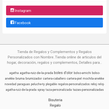
Instagram
Facebook
Tienda de Regalos y Complementos y Regalos
Personalizados con Nombre..Tienda online de articulos del
hogar, decoración, regalos y complementos, Detalles para...
boles d'olor
agatha-ruiz-de-la-prada
agatha
bolso-amichi
bolso-
bruma
brumizador
anekke
cartera-caballero
cartera-piel
mochila-anekke
reloj
novedad
paraguas
peluche-ty
plegable
regalos-personalizados
reloj-
tazas-personalizadas
agatha-ruiz-de-la-prada
spray
taza-personalizada
Bisuteria
Regalo