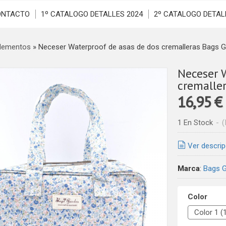
ONTACTO
1º CATALOGO DETALLES 2024
2º CATALOGO DETAL
lementos
»
Neceser Waterproof de asas de dos cremalleras Bags G
Neceser 
cremalle
16,95 €
1 En Stock
-
(
Ver descrip
Marca
:
Bags 
Color