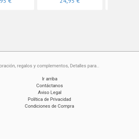
,95 €
24,95 €
38,
ración, regalos y complementos, Detalles para...
Ir arriba
Contáctanos
Aviso Legal
Política de Privacidad
Condiciones de Compra