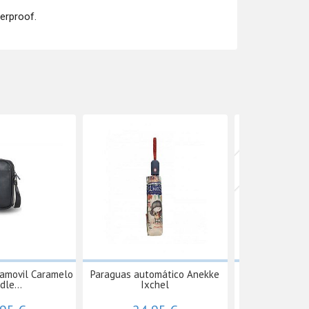
erproof.
Agotado
tamovil Caramelo
Paraguas automático Anekke
Bolsa de Homb
dle...
Ixchel
Jarvi