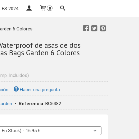
LES 2024
0
arden 6 Colores
Waterproof de asas de dos
ras Bags Garden 6 Colores
Imp. Incluidos)
ción
Hacer una pregunta
Garden
•
Referencia
:
BG6382