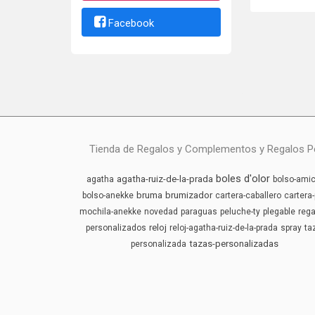
Facebook
Tienda de Regalos y Complementos y Regalos Pers
boles d'olor
agatha-ruiz-de-la-prada
agatha
bolso-amic
bruma
brumizador
bolso-anekke
cartera-caballero
cartera-
mochila-anekke
novedad
paraguas
peluche-ty
plegable
rega
reloj
personalizados
reloj-agatha-ruiz-de-la-prada
spray
ta
tazas-personalizadas
personalizada