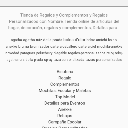
Tienda de Regalos y Complementos y Regalos
Personalizados con Nombre..Tienda online de articulos del
hogar, decoración, regalos y complementos, Detalles para...
boles d'olor
agatha-ruiz-de-la-prada
agatha
bolso-amichi
bolso-
bruma
brumizador
anekke
cartera-caballero
cartera-piel
mochila-anekke
reloj
novedad
paraguas
peluche-ty
plegable
regalos-personalizados
reloj-
tazas-personalizadas
agatha-ruiz-de-la-prada
spray
taza-personalizada
Bisuteria
Regalo
Complementos
Mochilas, Escolar y Maletas
Top Model
Detalles para Eventos
Anekke
Rebajas
Campaña Escolar