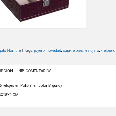
galo Hombre
|
Tags:
joyero
novedad
caja-relojes
-relojero
-relojero
IPCIÓN
COMENTARIOS
6 relojes en Polipiel en color Brgundy
18X18X9 CM