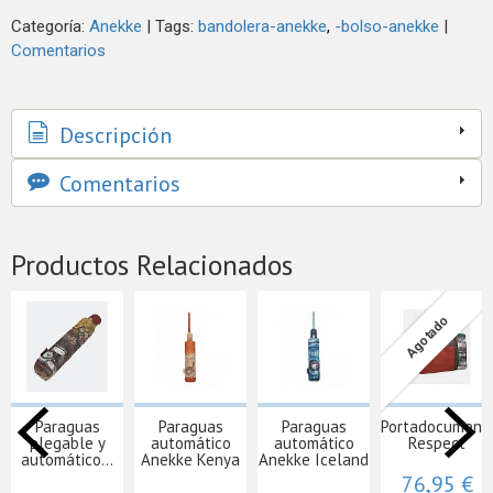
Categoría:
Anekke
|
Tags:
bandolera-anekke
-bolso-anekke
|
Comentarios
Descripción
Comentarios
Productos Relacionados
Agotado
Paraguas
Paraguas
Paraguas
Portadocument
plegable y
automático
automático
Respect
automático...
Anekke Kenya
Anekke Iceland
76,95 €