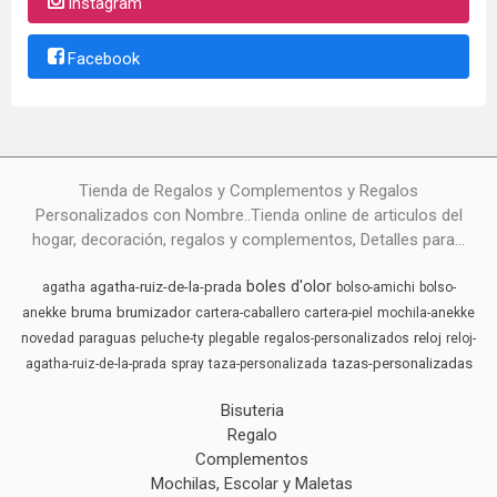
Instagram
Facebook
Tienda de Regalos y Complementos y Regalos
Personalizados con Nombre..Tienda online de articulos del
hogar, decoración, regalos y complementos, Detalles para...
boles d'olor
agatha-ruiz-de-la-prada
agatha
bolso-amichi
bolso-
bruma
brumizador
anekke
cartera-caballero
cartera-piel
mochila-anekke
reloj
novedad
paraguas
peluche-ty
plegable
regalos-personalizados
reloj-
tazas-personalizadas
agatha-ruiz-de-la-prada
spray
taza-personalizada
Bisuteria
Regalo
Complementos
Mochilas, Escolar y Maletas