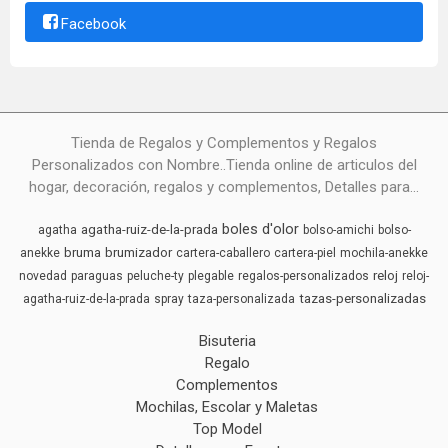
Facebook
Tienda de Regalos y Complementos y Regalos
Personalizados con Nombre..Tienda online de articulos del
hogar, decoración, regalos y complementos, Detalles para...
boles d'olor
agatha-ruiz-de-la-prada
agatha
bolso-amichi
bolso-
bruma
brumizador
anekke
cartera-caballero
cartera-piel
mochila-anekke
reloj
novedad
paraguas
peluche-ty
plegable
regalos-personalizados
reloj-
tazas-personalizadas
agatha-ruiz-de-la-prada
spray
taza-personalizada
Bisuteria
Regalo
Complementos
Mochilas, Escolar y Maletas
Top Model