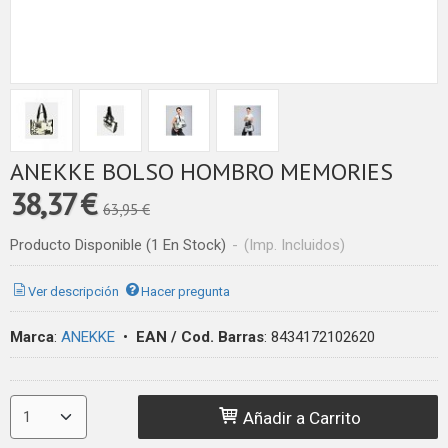
ANEKKE BOLSO HOMBRO MEMORIES
38,37 €
63,95 €
Producto Disponible
(1 En Stock)
-
(Imp. Incluidos)
Ver descripción
Hacer pregunta
Marca
:
ANEKKE
•
EAN / Cod. Barras
:
8434172102620
Añadir a Carrito