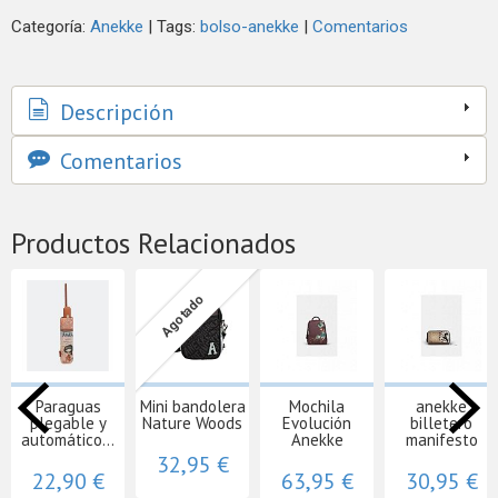
Categoría:
Anekke
|
Tags:
bolso-anekke
|
Comentarios
Descripción
Comentarios
Productos Relacionados
Agotado
Paraguas
Mini bandolera
Mochila
anekke
plegable y
Nature Woods
Evolución
billetero
automático...
Anekke
manifesto
32,95 €
22,90 €
63,95 €
30,95 €