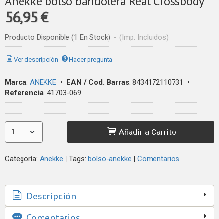
Anekke bolso bandolera Real Crossbody
56,95 €
Producto Disponible
(1 En Stock)
-
(Imp. Incluidos)
Ver descripción
Hacer pregunta
Marca
:
ANEKKE
•
EAN / Cod. Barras
:
8434172110731
•
Referencia
:
41703-069
Añadir a Carrito
Categoría:
Anekke
|
Tags:
bolso-anekke
|
Comentarios
Descripción
Comentarios