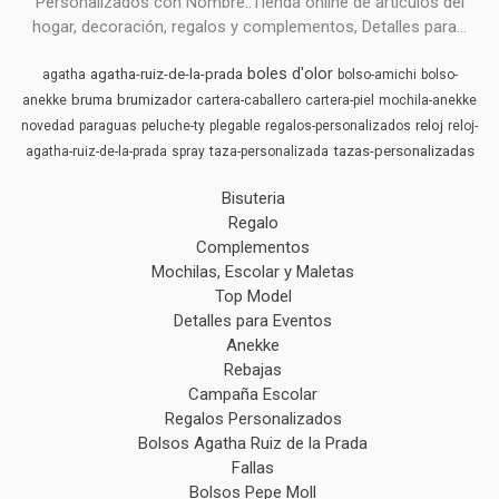
Personalizados con Nombre..Tienda online de articulos del
hogar, decoración, regalos y complementos, Detalles para...
boles d'olor
agatha-ruiz-de-la-prada
agatha
bolso-amichi
bolso-
bruma
brumizador
anekke
cartera-caballero
cartera-piel
mochila-anekke
reloj
novedad
paraguas
peluche-ty
plegable
regalos-personalizados
reloj-
tazas-personalizadas
agatha-ruiz-de-la-prada
spray
taza-personalizada
Bisuteria
Regalo
Complementos
Mochilas, Escolar y Maletas
Top Model
Detalles para Eventos
Anekke
Rebajas
Campaña Escolar
Regalos Personalizados
Bolsos Agatha Ruiz de la Prada
Fallas
Bolsos Pepe Moll