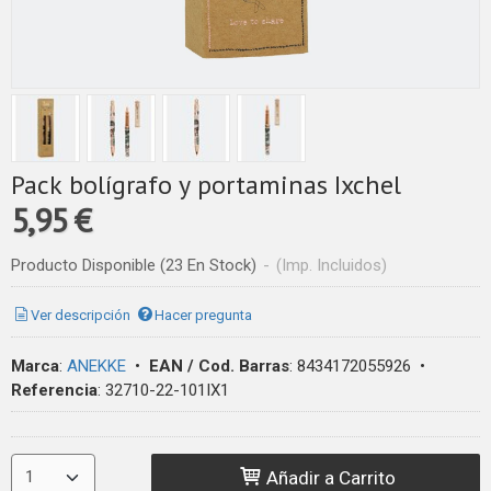
Pack bolígrafo y portaminas Ixchel
5,95 €
Producto Disponible
(23 En Stock)
-
(Imp. Incluidos)
Ver descripción
Hacer pregunta
Marca
:
ANEKKE
•
EAN / Cod. Barras
:
8434172055926
•
Referencia
:
32710-22-101IX1
Añadir a Carrito