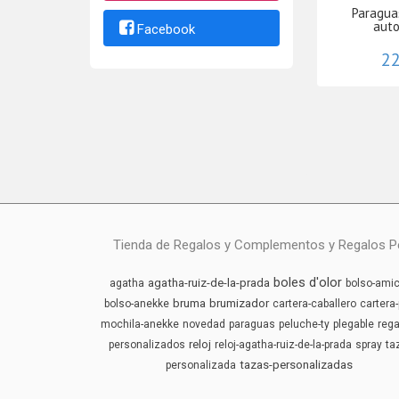
Paragua
auto
Facebook
22
Tienda de Regalos y Complementos y Regalos Pers
boles d'olor
agatha-ruiz-de-la-prada
agatha
bolso-amic
bruma
brumizador
bolso-anekke
cartera-caballero
cartera-
mochila-anekke
novedad
paraguas
peluche-ty
plegable
rega
reloj
personalizados
reloj-agatha-ruiz-de-la-prada
spray
ta
tazas-personalizadas
personalizada