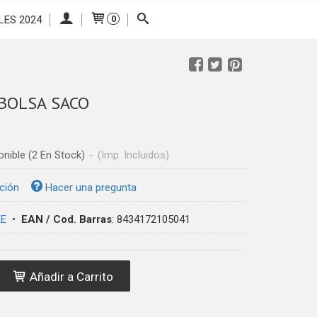
LES 2024
0
BOLSA SACO
onible
(2 En Stock)
-
(Imp. Incluidos)
ción
Hacer una pregunta
E
•
EAN / Cod. Barras
:
8434172105041
Añadir a Carrito