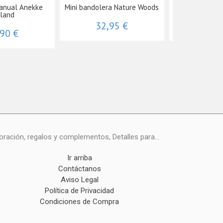
anual Anekke
Mini bandolera Nature Woods
Billetero M
eland
32,95 €
29,
,90 €
ración, regalos y complementos, Detalles para...
Ir arriba
Contáctanos
Aviso Legal
Política de Privacidad
Condiciones de Compra