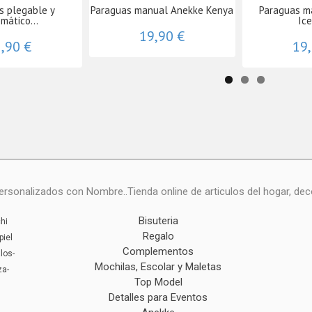
s plegable y
Paraguas manual Anekke Kenya
Paraguas m
mático...
Ic
19,90 €
,90 €
19
onalizados con Nombre..Tienda online de articulos del hogar, deco
Bisuteria
hi
Regalo
piel
Complementos
los-
Mochilas, Escolar y Maletas
za-
Top Model
Detalles para Eventos