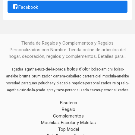
Facebook
Tienda de Regalos y Complementos y Regalos
Personalizados con Nombre..Tienda online de articulos del
hogar, decoración, regalos y complementos, Detalles para...
boles d'olor
agatha-ruiz-de-la-prada
agatha
bolso-amichi
bolso-
bruma
brumizador
anekke
cartera-caballero
cartera-piel
mochila-anekke
reloj
novedad
paraguas
peluche-ty
plegable
regalos-personalizados
reloj-
tazas-personalizadas
agatha-ruiz-de-la-prada
spray
taza-personalizada
Bisuteria
Regalo
Complementos
Mochilas, Escolar y Maletas
Top Model