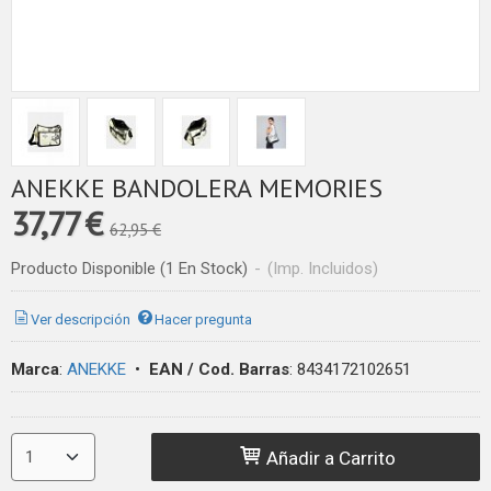
ANEKKE BANDOLERA MEMORIES
37,77 €
62,95 €
Producto Disponible
(1 En Stock)
-
(Imp. Incluidos)
Ver descripción
Hacer pregunta
Marca
:
ANEKKE
•
EAN / Cod. Barras
:
8434172102651
Añadir a Carrito