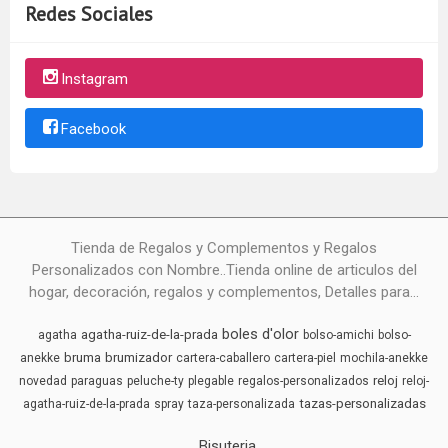
Redes Sociales
Instagram
Facebook
Tienda de Regalos y Complementos y Regalos
Personalizados con Nombre..Tienda online de articulos del
hogar, decoración, regalos y complementos, Detalles para...
boles d'olor
agatha-ruiz-de-la-prada
agatha
bolso-amichi
bolso-
bruma
brumizador
anekke
cartera-caballero
cartera-piel
mochila-anekke
reloj
novedad
paraguas
peluche-ty
plegable
regalos-personalizados
reloj-
tazas-personalizadas
agatha-ruiz-de-la-prada
spray
taza-personalizada
Bisuteria