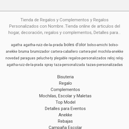
Tienda de Regalos y Complementos y Regalos
Personalizados con Nombre..Tienda online de articulos del
hogar, decoración, regalos y complementos, Detalles para...
boles d'olor
agatha-ruiz-de-la-prada
agatha
bolso-amichi
bolso-
bruma
brumizador
anekke
cartera-caballero
cartera-piel
mochila-anekke
reloj
novedad
paraguas
peluche-ty
plegable
regalos-personalizados
reloj-
tazas-personalizadas
agatha-ruiz-de-la-prada
spray
taza-personalizada
Bisuteria
Regalo
Complementos
Mochilas, Escolar y Maletas
Top Model
Detalles para Eventos
Anekke
Rebajas
Campaña Escolar