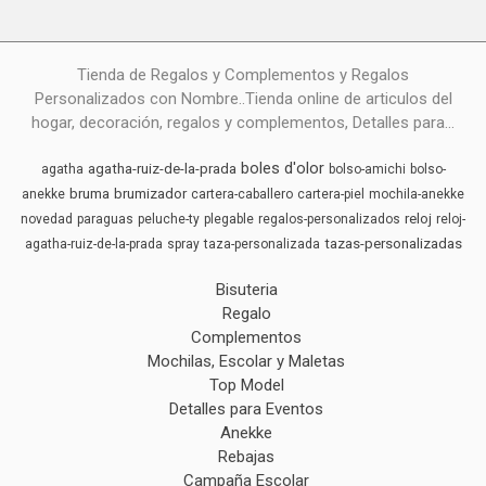
Tienda de Regalos y Complementos y Regalos
Personalizados con Nombre..Tienda online de articulos del
hogar, decoración, regalos y complementos, Detalles para...
boles d'olor
agatha-ruiz-de-la-prada
agatha
bolso-amichi
bolso-
bruma
brumizador
anekke
cartera-caballero
cartera-piel
mochila-anekke
reloj
novedad
paraguas
peluche-ty
plegable
regalos-personalizados
reloj-
tazas-personalizadas
agatha-ruiz-de-la-prada
spray
taza-personalizada
Bisuteria
Regalo
Complementos
Mochilas, Escolar y Maletas
Top Model
Detalles para Eventos
Anekke
Rebajas
Campaña Escolar