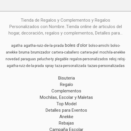
Tienda de Regalos y Complementos y Regalos
Personalizados con Nombre..Tienda online de articulos del
hogar, decoración, regalos y complementos, Detalles para...
boles d'olor
agatha-ruiz-de-la-prada
agatha
bolso-amichi
bolso-
bruma
brumizador
anekke
cartera-caballero
cartera-piel
mochila-anekke
reloj
novedad
paraguas
peluche-ty
plegable
regalos-personalizados
reloj-
tazas-personalizadas
agatha-ruiz-de-la-prada
spray
taza-personalizada
Bisuteria
Regalo
Complementos
Mochilas, Escolar y Maletas
Top Model
Detalles para Eventos
Anekke
Rebajas
Campaña Escolar