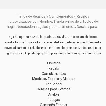
Tienda de Regalos y Complementos y Regalos
Personalizados con Nombre..Tienda online de articulos del
hogar, decoración, regalos y complementos, Detalles para...
boles d'olor
agatha-ruiz-de-la-prada
agatha
bolso-amichi
bolso-
bruma
brumizador
anekke
cartera-caballero
cartera-piel
mochila-anekke
reloj
novedad
paraguas
peluche-ty
plegable
regalos-personalizados
reloj-
tazas-personalizadas
agatha-ruiz-de-la-prada
spray
taza-personalizada
Bisuteria
Regalo
Complementos
Mochilas, Escolar y Maletas
Top Model
Detalles para Eventos
Anekke
Rebajas
Campaña Escolar