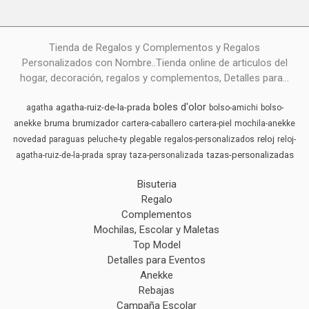
Tienda de Regalos y Complementos y Regalos
Personalizados con Nombre..Tienda online de articulos del
hogar, decoración, regalos y complementos, Detalles para...
boles d'olor
agatha-ruiz-de-la-prada
agatha
bolso-amichi
bolso-
bruma
brumizador
anekke
cartera-caballero
cartera-piel
mochila-anekke
reloj
novedad
paraguas
peluche-ty
plegable
regalos-personalizados
reloj-
tazas-personalizadas
agatha-ruiz-de-la-prada
spray
taza-personalizada
Bisuteria
Regalo
Complementos
Mochilas, Escolar y Maletas
Top Model
Detalles para Eventos
Anekke
Rebajas
Campaña Escolar