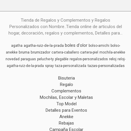
Tienda de Regalos y Complementos y Regalos
Personalizados con Nombre..Tienda online de articulos del
hogar, decoración, regalos y complementos, Detalles para...
boles d'olor
agatha-ruiz-de-la-prada
agatha
bolso-amichi
bolso-
bruma
brumizador
anekke
cartera-caballero
cartera-piel
mochila-anekke
reloj
novedad
paraguas
peluche-ty
plegable
regalos-personalizados
reloj-
tazas-personalizadas
agatha-ruiz-de-la-prada
spray
taza-personalizada
Bisuteria
Regalo
Complementos
Mochilas, Escolar y Maletas
Top Model
Detalles para Eventos
Anekke
Rebajas
Campaña Escolar