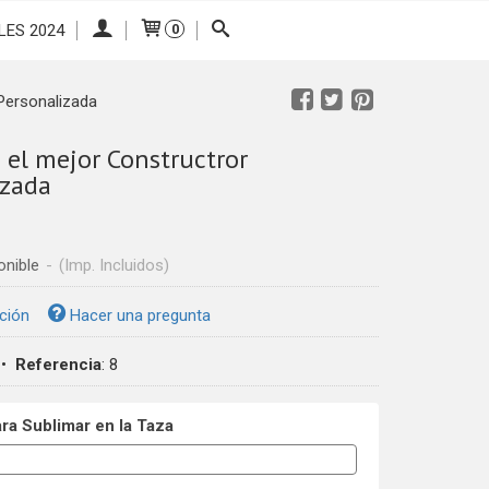
LES 2024
0
Personalizada
 el mejor Constructror
izada
onible
-
(Imp. Incluidos)
ción
Hacer una pregunta
•
Referencia
:
8
a Sublimar en la Taza