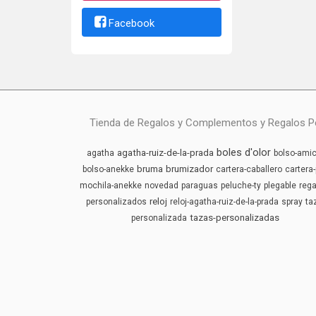
Facebook
Tienda de Regalos y Complementos y Regalos Pers
boles d'olor
agatha-ruiz-de-la-prada
agatha
bolso-amic
bruma
brumizador
bolso-anekke
cartera-caballero
cartera-
mochila-anekke
novedad
paraguas
peluche-ty
plegable
rega
reloj
personalizados
reloj-agatha-ruiz-de-la-prada
spray
ta
tazas-personalizadas
personalizada