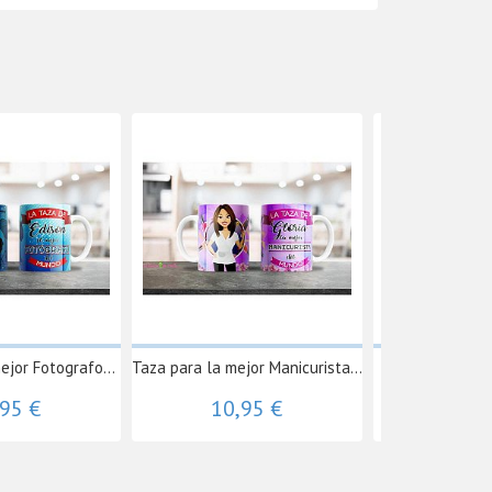
ejor Fotografo...
Taza para la mejor Manicurista...
Taza para la m
,95 €
10,95 €
10,