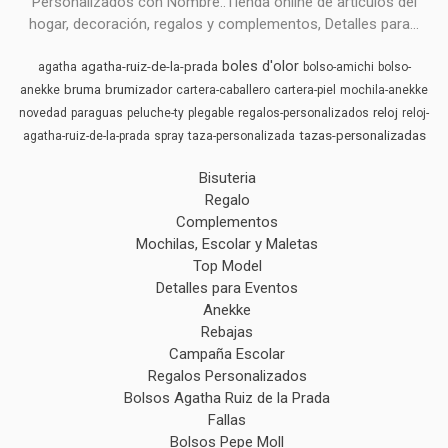
Personalizados con Nombre..Tienda online de articulos del
hogar, decoración, regalos y complementos, Detalles para...
boles d'olor
agatha-ruiz-de-la-prada
agatha
bolso-amichi
bolso-
bruma
brumizador
anekke
cartera-caballero
cartera-piel
mochila-anekke
reloj
novedad
paraguas
peluche-ty
plegable
regalos-personalizados
reloj-
tazas-personalizadas
agatha-ruiz-de-la-prada
spray
taza-personalizada
Bisuteria
Regalo
Complementos
Mochilas, Escolar y Maletas
Top Model
Detalles para Eventos
Anekke
Rebajas
Campaña Escolar
Regalos Personalizados
Bolsos Agatha Ruiz de la Prada
Fallas
Bolsos Pepe Moll