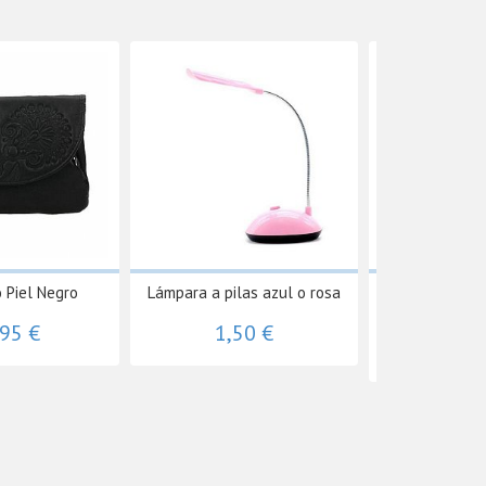
 Piel Negro
Lámpara a pilas azul o rosa
Caja con Elfo 
Badly
,95 €
1,50 €
26,