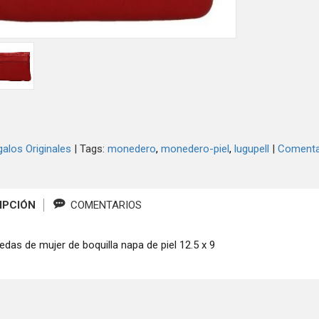
alos Originales
|
Tags:
monedero
monedero-piel
lugupell
|
Comenta
IPCIÓN
COMENTARIOS
das de mujer de boquilla napa de piel 12.5 x 9