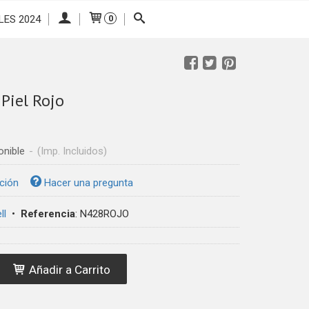
LES 2024
0
Piel Rojo
onible
-
(Imp. Incluidos)
ción
Hacer una pregunta
ll
•
Referencia
:
N428ROJO
Añadir a Carrito