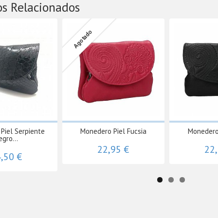
os Relacionados
Agotado
Piel Serpiente
Monedero Piel Fucsia
Monedero
egro...
22,95 €
22
,50 €