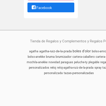
Facebook
Tienda de Regalos y Complementos y Regalos Pers
boles d'olor
agatha-ruiz-de-la-prada
agatha
bolso-amic
bruma
brumizador
bolso-anekke
cartera-caballero
cartera-
mochila-anekke
novedad
paraguas
peluche-ty
plegable
rega
reloj
personalizados
reloj-agatha-ruiz-de-la-prada
spray
ta
tazas-personalizadas
personalizada