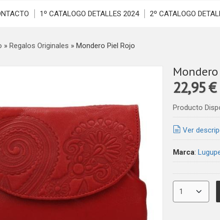
ONTACTO
1º CATALOGO DETALLES 2024
2º CATALOGO DETAL
o
»
Regalos Originales
»
Mondero Piel Rojo
Mondero 
22,95 €
Producto Disp
Ver descrip
Marca
:
Lugupe