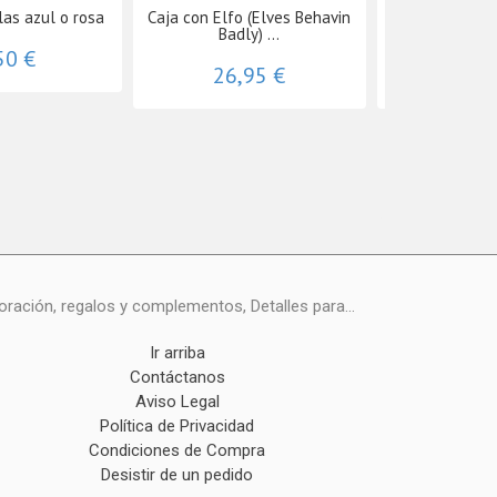
las azul o rosa
Caja con Elfo (Elves Behavin
Joyero perso
Badly) ...
Inici
50 €
26,95 €
6,0
ración, regalos y complementos, Detalles para...
Ir arriba
Contáctanos
Aviso Legal
Política de Privacidad
Condiciones de Compra
Desistir de un pedido