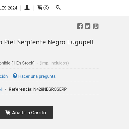
LES 2024
0
 Piel Serpiente Negro Lugupell
onible
(1 En Stock)
-
(Imp. Incluidos)
ción
Hacer una pregunta
ll
•
Referencia
:
N428NEGROSERP
Añadir a Carrito