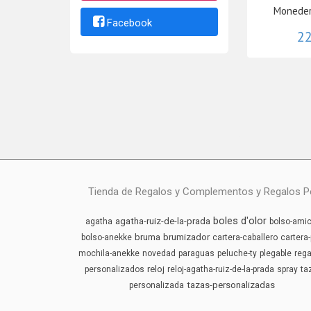
Moneder
Facebook
22
Tienda de Regalos y Complementos y Regalos Pers
boles d'olor
agatha-ruiz-de-la-prada
agatha
bolso-amic
bruma
brumizador
bolso-anekke
cartera-caballero
cartera-
mochila-anekke
novedad
paraguas
peluche-ty
plegable
rega
reloj
personalizados
reloj-agatha-ruiz-de-la-prada
spray
ta
tazas-personalizadas
personalizada