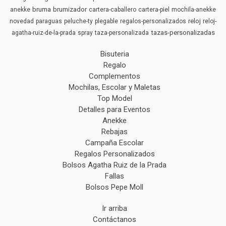
bruma
brumizador
anekke
cartera-caballero
cartera-piel
mochila-anekke
reloj
novedad
paraguas
peluche-ty
plegable
regalos-personalizados
reloj-
tazas-personalizadas
agatha-ruiz-de-la-prada
spray
taza-personalizada
Bisuteria
Regalo
Complementos
Mochilas, Escolar y Maletas
Top Model
Detalles para Eventos
Anekke
Rebajas
Campaña Escolar
Regalos Personalizados
Bolsos Agatha Ruiz de la Prada
Fallas
Bolsos Pepe Moll
Ir arriba
Contáctanos