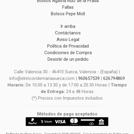
Bolsos Agatha Ruiz de la Prada
Fallas
Bolsos Pepe Moll
Ir arriba
Contáctanos
Aviso Legal
Política de Privacidad
Condiciones de Compra
Desistir de un pedido
Calle Valencia 30 - 46410 Sueca, Valencia - (España) |
info@elrincondemariasueca.com |
960657539
|
626794869
Horario:
De 10.00 a 13.30 y de 17.00 a 20.30 Horas |
Tiempo
de Entrega:
24 a 48 Horas
(*) Precios con Impuestos incluidos
Métodos de pago aceptados
El Rincón de Maria Sueca
- Copyright © 2026 [30102] - Con la tecnología de Palbin.com