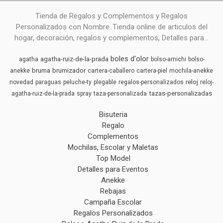
Tienda de Regalos y Complementos y Regalos
Personalizados con Nombre..Tienda online de articulos del
hogar, decoración, regalos y complementos, Detalles para...
boles d'olor
agatha-ruiz-de-la-prada
agatha
bolso-amichi
bolso-
bruma
brumizador
anekke
cartera-caballero
cartera-piel
mochila-anekke
reloj
novedad
paraguas
peluche-ty
plegable
regalos-personalizados
reloj-
tazas-personalizadas
agatha-ruiz-de-la-prada
spray
taza-personalizada
Bisuteria
Regalo
Complementos
Mochilas, Escolar y Maletas
Top Model
Detalles para Eventos
Anekke
Rebajas
Campaña Escolar
Regalos Personalizados