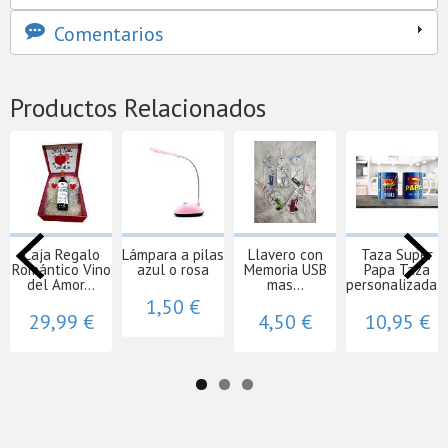
Comentarios
Productos Relacionados
Caja Regalo
Lámpara a pilas
Llavero con
Taza Super
Romántico Vino
azul o rosa
Memoria USB
Papa Taza
del Amor...
mas...
personalizada...
1,50 €
29,99 €
4,50 €
10,95 €