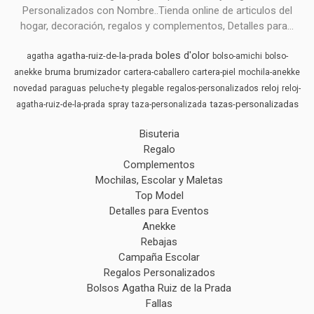
Personalizados con Nombre..Tienda online de articulos del
hogar, decoración, regalos y complementos, Detalles para...
boles d'olor
agatha-ruiz-de-la-prada
agatha
bolso-amichi
bolso-
bruma
brumizador
anekke
cartera-caballero
cartera-piel
mochila-anekke
reloj
novedad
paraguas
peluche-ty
plegable
regalos-personalizados
reloj-
tazas-personalizadas
agatha-ruiz-de-la-prada
spray
taza-personalizada
Bisuteria
Regalo
Complementos
Mochilas, Escolar y Maletas
Top Model
Detalles para Eventos
Anekke
Rebajas
Campaña Escolar
Regalos Personalizados
Bolsos Agatha Ruiz de la Prada
Fallas