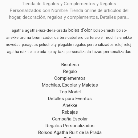
Tienda de Regalos y Complementos y Regalos
Personalizados con Nombre..Tienda online de articulos del
hogar, decoración, regalos y complementos, Detalles para...
boles d'olor
agatha-ruiz-de-la-prada
agatha
bolso-amichi
bolso-
bruma
brumizador
anekke
cartera-caballero
cartera-piel
mochila-anekke
reloj
novedad
paraguas
peluche-ty
plegable
regalos-personalizados
reloj-
tazas-personalizadas
agatha-ruiz-de-la-prada
spray
taza-personalizada
Bisuteria
Regalo
Complementos
Mochilas, Escolar y Maletas
Top Model
Detalles para Eventos
Anekke
Rebajas
Campaña Escolar
Regalos Personalizados
Bolsos Agatha Ruiz de la Prada