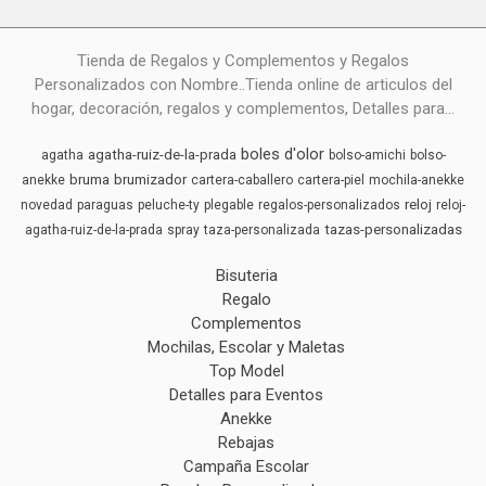
Tienda de Regalos y Complementos y Regalos
Personalizados con Nombre..Tienda online de articulos del
hogar, decoración, regalos y complementos, Detalles para...
boles d'olor
agatha-ruiz-de-la-prada
agatha
bolso-amichi
bolso-
bruma
brumizador
anekke
cartera-caballero
cartera-piel
mochila-anekke
reloj
novedad
paraguas
peluche-ty
plegable
regalos-personalizados
reloj-
tazas-personalizadas
agatha-ruiz-de-la-prada
spray
taza-personalizada
Bisuteria
Regalo
Complementos
Mochilas, Escolar y Maletas
Top Model
Detalles para Eventos
Anekke
Rebajas
Campaña Escolar