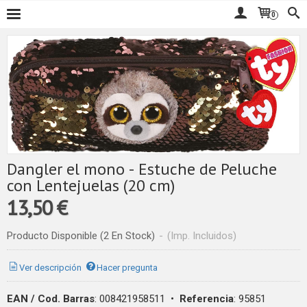
0
Dangler el mono - Estuche de Peluche
con Lentejuelas (20 cm)
13,50 €
Producto Disponible
(2 En Stock)
-
(Imp. Incluidos)
Ver descripción
Hacer pregunta
EAN / Cod. Barras
:
008421958511
•
Referencia
:
95851