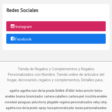
Redes Sociales
Instagram
Facebook
Tienda de Regalos y Complementos y Regalos
Personalizados con Nombre..Tienda online de articulos del
hogar, decoración, regalos y complementos, Detalles para...
boles d'olor
agatha-ruiz-de-la-prada
agatha
bolso-amichi
bolso-
bruma
brumizador
anekke
cartera-caballero
cartera-piel
mochila-anekke
reloj
novedad
paraguas
peluche-ty
plegable
regalos-personalizados
reloj-
tazas-personalizadas
agatha-ruiz-de-la-prada
spray
taza-personalizada