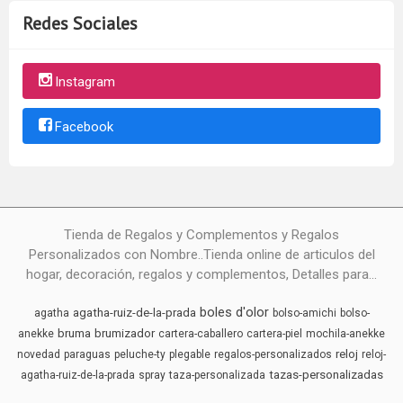
Redes Sociales
Instagram
Facebook
Tienda de Regalos y Complementos y Regalos
Personalizados con Nombre..Tienda online de articulos del
hogar, decoración, regalos y complementos, Detalles para...
boles d'olor
agatha-ruiz-de-la-prada
agatha
bolso-amichi
bolso-
bruma
brumizador
anekke
cartera-caballero
cartera-piel
mochila-anekke
reloj
novedad
paraguas
peluche-ty
plegable
regalos-personalizados
reloj-
tazas-personalizadas
agatha-ruiz-de-la-prada
spray
taza-personalizada