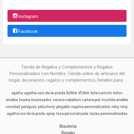
Instagram
Facebook
Tienda de Regalos y Complementos y Regalos
Personalizados con Nombre..Tienda online de articulos del
hogar, decoración, regalos y complementos, Detalles para...
boles d'olor
agatha-ruiz-de-la-prada
agatha
bolso-amichi
bolso-
bruma
brumizador
anekke
cartera-caballero
cartera-piel
mochila-anekke
reloj
novedad
paraguas
peluche-ty
plegable
regalos-personalizados
reloj-
tazas-personalizadas
agatha-ruiz-de-la-prada
spray
taza-personalizada
Bisuteria
Regalo